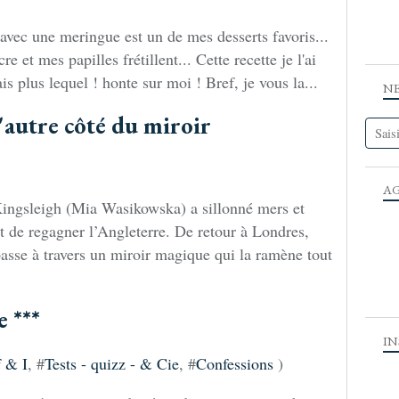
 avec une meringue est un de mes desserts favoris...
re et mes papilles frétillent... Cette recette je l'ai
is plus lequel ! honte sur moi ! Bref, je vous la...
N
'autre côté du miroir
A
 Kingsleigh (Mia Wasikowska) a sillonné mers et
t de regagner l’Angleterre. De retour à Londres,
passe à travers un miroir magique qui la ramène tout
 ***
I
 & I
, #
Tests - quizz - & Cie
, #
Confessions
)