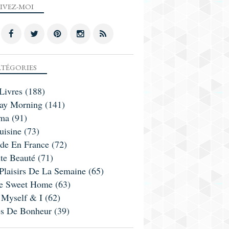
IVEZ-MOI
TÉGORIES
Livres
(188)
ay Morning
(141)
ma
(91)
uisine
(73)
ade En France
(72)
te Beauté
(71)
Plaisirs De La Semaine
(65)
 Sweet Home
(63)
 Myself & I
(62)
es De Bonheur
(39)