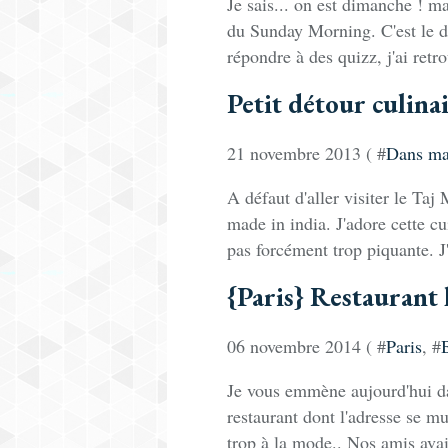
Je sais... on est dimanche ! ma
du Sunday Morning. C'est le d
répondre à des quizz, j'ai retrou
Petit détour culina
21 novembre 2013 ( #
Dans ma
A défaut d'aller visiter le Taj
made in india. J'adore cette c
pas forcément trop piquante. J'
{Paris} Restaurant
06 novembre 2014 ( #
Paris
, #
Je vous emmène aujourd'hui da
restaurant dont l'adresse se m
trop à la mode.. Nos amis ava