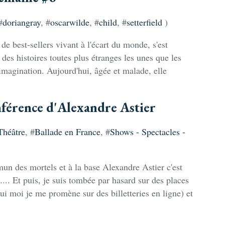
#
doriangray
, #
oscarwilde
, #
child
, #
setterfield
)
de best-sellers vivant à l'écart du monde, s'est
s des histoires toutes plus étranges les unes que les
 imagination. Aujourd'hui, âgée et malade, elle
férence d'Alexandre Astier
Théâtre
, #
Ballade en France
, #
Shows - Spectacles -
n des mortels et à la base Alexandre Astier c'est
... Et puis, je suis tombée par hasard sur des places
ui moi je me promène sur des billetteries en ligne) et