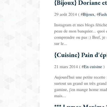
{Bijoux} Doriane et
29 août 2014 ( #
Bijoux
, #
Fash
Instagram et mes blogs fétiches
peau de mon banquier... quoi q
comprendre ou pas :) Bref, je 
sur le...
{Cuisine} Pain d'ép
21 mars 2014 ( #
En cuisine
)
Aujourd'hui une petite recette 
surtout un grand un très grand 
gamine, j'en mange home made e
mais...
*** Lumos Maxima *