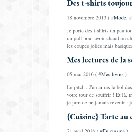
Des t-shirts toujour
18 novembre 2013 ( #
Mode
, #
Je porte des t-shirts un peu to
un pull pour avoir chaud ou c
les coupes jolies mais basiques
Mes lectures de la 
05 mai 2016 ( #
Mes livres
)
Le pitch : J'en ai ras le bol de
votre tour de souffrir ! Et là,
je jure de ne jamais revenir : j
{Cuisine} Tarte au 
21 avril 2016 ( #
En cuisine
)