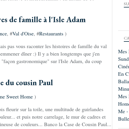
SU
es de famille à l'Isle Adam
nce
, #
Val d'Oise
, #
Restaurants
)
CA
is pas vous raconter les histoires de famille du val
Mes 
s emmener dîner :) Il y a bien longtemps que j'en
Sund
t "façon gastronomique" sur l'Isle Adam, du coup
Ciné
En C
e du cousin Paul
Ball
Minu
Mes 
me Sweet Home
)
Home
is fleurir sur la toile, une multitude de guirlandes
Me -
uleur... et puis notre carrelage, le mur de cadres et
Bull
mineuse de couleurs... Banco la Case de Cousin Paul...