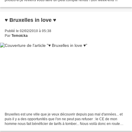
♥ Bruxelles in love ♥
Publié le 02/02/2010 à 05:38
Par
Temoicka
Bruxelles est une ville que je veux découvrir depuis pas mal d'années... et
puis il y a des opportunités que l'on ne peut pas refuser : le CE de mon
homme nous fait bénéficier de tarifs à tomber... Nous voilà donc en route
pour la capitale belge pour...