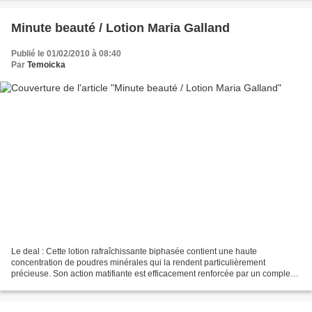
Minute beauté / Lotion Maria Galland
Publié le 01/02/2010 à 08:40
Par
Temoicka
Le deal : Cette lotion rafraîchissante biphasée contient une haute
concentration de poudres minérales qui la rendent particulièrement
précieuse. Son action matifiante est efficacement renforcée par un complexe
clarifiant. La présence d'alcool purifie...