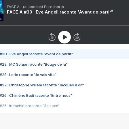
FACE A - un podcast Purecharts
FACE A #30 : Eve Angeli raconte "Avant de partir"
#30 : Eve Angeli raconte "Avant de partir"
#29 : MC Solaar raconte "Bouge de là"
28 : Lorie raconte "Je vais vite"
#27 : Christophe Willem raconte "Jacques a dit"
#26 : Chimène Badi raconte "Entre nous"
#25 : Indochine raconte "3e sexe"
#24 : Zaho raconte "C'est chelou"
#23 : Patrick Bruel raconte "Au café des délices"