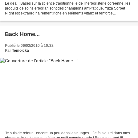
Le deal : Basés sur la science traditionnelle de l'herboristerie coréenne, les
produits de soins erborian sont des champions anti-fatigue. Yuza Sorbet
Night est extraordinairement riche en éléments vitaux et renforce
naturellement la peau avec sa dose...
Back Home...
Publié le 06/02/2010 à 10:32
Par
Temoicka
Je suis de retour... encore un peu dans les nuages... Je fais du tri dans mes
photos et je reviens vous faire un petit compte rendu ! Bon week-end !!!