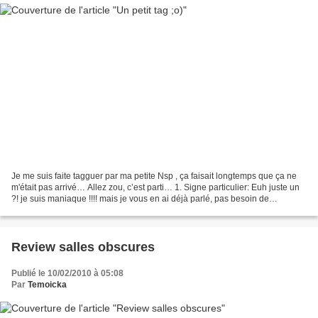
Je me suis faite tagguer par ma petite Nsp , ça faisait longtemps que ça ne
m'était pas arrivé… Allez zou, c’est parti… 1. Signe particulier: Euh juste un
?! je suis maniaque !!!! mais je vous en ai déjà parlé, pas besoin de
recommencer... 1 trait de...
Review salles obscures
Publié le 10/02/2010 à 05:08
Par
Temoicka