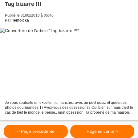
Tag bizarre !!!
Publié le 31/01/2010 à 05:40
Par
Temoicka
Je vous souhaite un excellent dimanche.. avec un petit quizz et quelques
photos gourmandes 1) Avez-vous des obsessions? Oui bien sûr mais c'est le
cas de tout le monde je pense.. mon obsession : la propreté de ma maison
2) Que portez-vous aujourd'hui?...
< Page précédente
Page suivante >