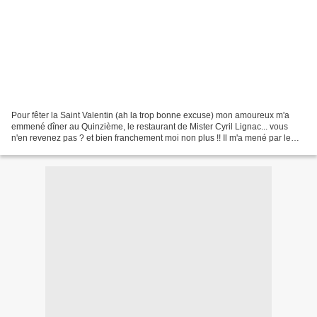
Pour fêter la Saint Valentin (ah la trop bonne excuse) mon amoureux m'a
emmené dîner au Quinzième, le restaurant de Mister Cyril Lignac... vous
n'en revenez pas ? et bien franchement moi non plus !! Il m'a mené par le
bout du nez, me faisant croire que...