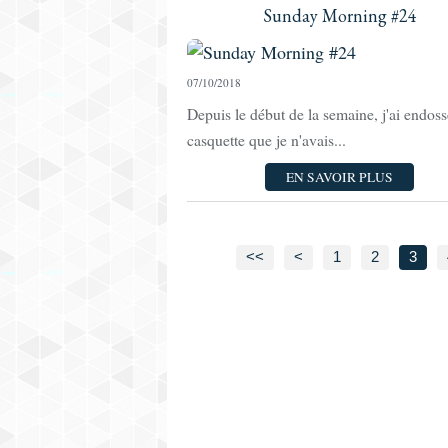
Sunday Morning #24
07/10/2018
Depuis le début de la semaine, j'ai endos
casquette que je n'avais...
EN SAVOIR PLUS
<<
<
1
2
3