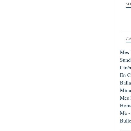
SU
CA
Mes 
Sund
Ciné
En C
Ball
Minu
Mes 
Home
Me -
Bull