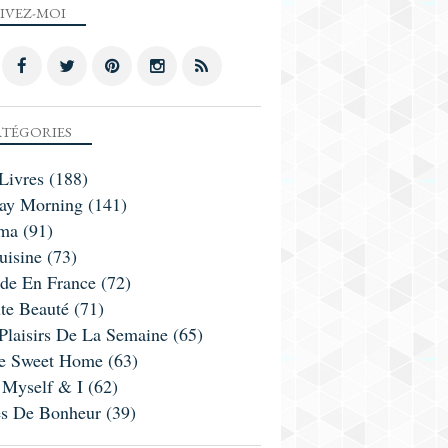
IVEZ-MOI
TÉGORIES
Livres
(188)
ay Morning
(141)
ma
(91)
uisine
(73)
ade En France
(72)
te Beauté
(71)
Plaisirs De La Semaine
(65)
 Sweet Home
(63)
 Myself & I
(62)
es De Bonheur
(39)