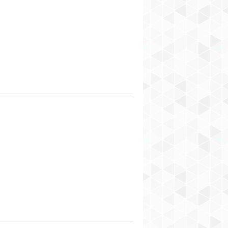
SUNDAY MORNING
HOME SWEET HOME
MES PLAISIRS DE LA SEMAINE
ME - MYSELF & I
BULLES DE BONHEUR
EN FAMILLE
TODAY'S MOOD