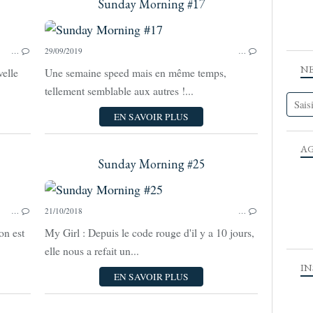
Sunday Morning #17
SUNDAY MORNING
…
29/09/2019
…
N
velle
Une semaine speed mais en même temps,
tellement semblable aux autres !...
EN SAVOIR PLUS
A
Sunday Morning #25
SUNDAY MORNING
…
21/10/2018
…
on est
My Girl : Depuis le code rouge d'il y a 10 jours,
elle nous a refait un...
I
EN SAVOIR PLUS