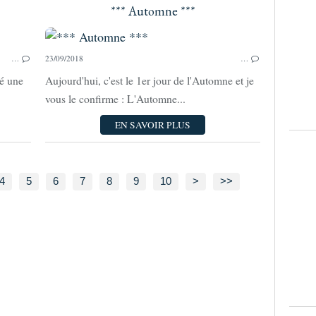
*** Automne ***
SUNDAY MORNING
…
23/09/2018
…
sé une
Aujourd'hui, c'est le 1er jour de l'Automne et je
vous le confirme : L'Automne...
EN SAVOIR PLUS
4
5
6
7
8
9
10
>
>>