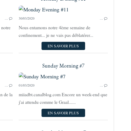
SUNDAY MORNING
…
30/03/2020
…
 notre
Nous entamons notre 4ème semaine de
confinement... je ne vais pas déblatérer...
EN SAVOIR PLUS
Sunday Morning #7
SUNDAY MORNING
…
01/03/2020
…
in de la
miiadbt.canalblog.com Encore un week-end que
j'ai attendu comme le Graal......
EN SAVOIR PLUS