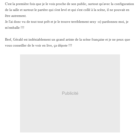
C'est la première fois que je le vois proche de son public, surtout qu'avec la configuration
de la salle et surtout le partère qui s'est levé et qui s'est collé à la scène, il ne pouvait en
être autrement.
Je l'ai donc vu de tout tout prêt et je le trouve terriblement sexy :o) pardonnez moi, je
m'emballe !!!
Bref, Gérald est indéniablement un grand artiste de la scène française et je ne peux que
vous conseiller de le voir en live, ça dépote !!!
Publicité