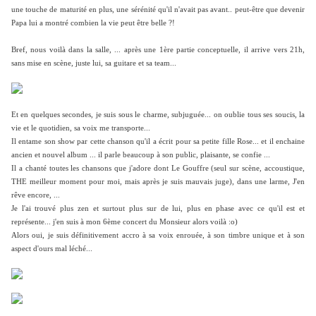
une touche de maturité en plus, une sérénité qu'il n'avait pas avant.. peut-être que devenir
Papa lui a montré combien la vie peut être belle ?!
Bref, nous voilà dans la salle, ... après une 1ère partie conceptuelle, il arrive vers 21h,
sans mise en scène, juste lui, sa guitare et sa team...
Et en quelques secondes, je suis sous le charme, subjuguée... on oublie tous ses soucis, la
vie et le quotidien, sa voix me transporte...
Il entame son show par cette chanson qu'il a écrit pour sa petite fille Rose... et il enchaine
ancien et nouvel album ... il parle beaucoup à son public, plaisante, se confie ...
Il a chanté toutes les chansons que j'adore dont Le Gouffre (seul sur scène, accoustique,
THE meilleur moment pour moi, mais après je suis mauvais juge), dans une larme, J'en
rêve encore, ...
Je l'ai trouvé plus zen et surtout plus sur de lui, plus en phase avec ce qu'il est et
représente... j'en suis à mon 6ème concert du Monsieur alors voilà :o)
Alors oui, je suis définitivement accro à sa voix enrouée, à son timbre unique et à son
aspect d'ours mal léché...