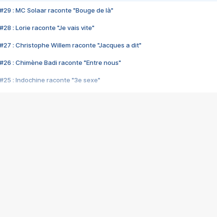
#29 : MC Solaar raconte "Bouge de là"
28 : Lorie raconte "Je vais vite"
#27 : Christophe Willem raconte "Jacques a dit"
#26 : Chimène Badi raconte "Entre nous"
#25 : Indochine raconte "3e sexe"
#24 : Zaho raconte "C'est chelou"
#23 : Patrick Bruel raconte "Au café des délices"
#22 : Kyo raconte "Le chemin"
#21 : Nolwenn Leroy raconte "Cassé"
#20 : Patrick Hernandez raconte "Born to be alive"
#19 : Lorie raconte "Près de moi"
#18 : Michael Jones raconte "A nos actes manqués" (avec Jean-Jacque