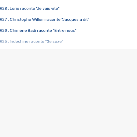
28 : Lorie raconte "Je vais vite"
#27 : Christophe Willem raconte "Jacques a dit"
#26 : Chimène Badi raconte "Entre nous"
#25 : Indochine raconte "3e sexe"
#24 : Zaho raconte "C'est chelou"
#23 : Patrick Bruel raconte "Au café des délices"
#22 : Kyo raconte "Le chemin"
#21 : Nolwenn Leroy raconte "Cassé"
#20 : Patrick Hernandez raconte "Born to be alive"
#19 : Lorie raconte "Près de moi"
#18 : Michael Jones raconte "A nos actes manqués" (avec Jean-Jacque
#17 : Khaled raconte "Aïcha"