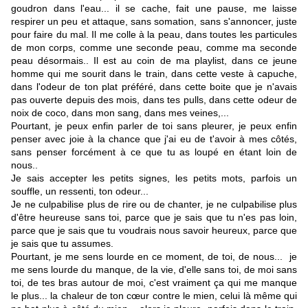
goudron dans l'eau... il se cache, fait une pause, me laisse
respirer un peu et attaque, sans somation, sans s'annoncer, juste
pour faire du mal. Il me colle à la peau, dans toutes les particules
de mon corps, comme une seconde peau, comme ma seconde
peau désormais.. Il est au coin de ma playlist, dans ce jeune
homme qui me sourit dans le train, dans cette veste à capuche,
dans l'odeur de ton plat préféré, dans cette boite que je n'avais
pas ouverte depuis des mois, dans tes pulls, dans cette odeur de
noix de coco, dans mon sang, dans mes veines,...
Pourtant, je peux enfin parler de toi sans pleurer, je peux enfin
penser avec joie à la chance que j'ai eu de t'avoir à mes côtés,
sans penser forcément à ce que tu as loupé en étant loin de
nous..
Je sais accepter les petits signes, les petits mots, parfois un
souffle, un ressenti, ton odeur...
Je ne culpabilise plus de rire ou de chanter, je ne culpabilise plus
d'être heureuse sans toi, parce que je sais que tu n'es pas loin,
parce que je sais que tu voudrais nous savoir heureux, parce que
je sais que tu assumes.
Pourtant, je me sens lourde en ce moment, de toi, de nous... je
me sens lourde du manque, de la vie, d'elle sans toi, de moi sans
toi, de tes bras autour de moi, c'est vraiment ça qui me manque
le plus... la chaleur de ton cœur contre le mien, celui là même qui