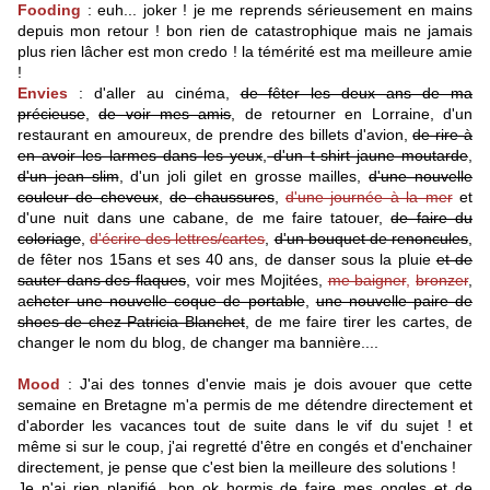
Fooding
: euh... joker ! je me reprends sérieusement en mains
depuis mon retour ! bon rien de catastrophique mais ne jamais
plus rien lâcher est mon credo ! la témérité est ma meilleure amie
!
Envies
: d'aller au cinéma,
de fêter les deux ans de ma
précieuse
,
de voir mes amis
, de retourner en Lorraine, d'un
restaurant en amoureux, de prendre des billets d'avion,
de rire à
en avoir les larmes dans les yeux
,
d'un t-shirt jaune moutarde
,
d'un jean slim
, d'un joli gilet en grosse mailles,
d'une nouvelle
couleur de cheveux
,
de chaussures
,
d'une journée à la mer
et
d'une nuit dans une cabane, de me faire tatouer,
de faire du
coloriage
,
d'écrire des lettres/cartes
,
d'un bouquet de renoncules
,
de fêter nos 15ans et ses 40 ans, de danser sous la pluie
et de
sauter dans des flaques
, voir mes Mojitées,
me baigner
,
bronzer
,
a
cheter une nouvelle coque de portable
,
une nouvelle paire de
shoes de chez Patricia Blanchet
, de me faire tirer les cartes, de
changer le nom du blog, de changer ma bannière....
Mood
: J'ai des tonnes d'envie mais je dois avouer que cette
semaine en Bretagne m'a permis de me détendre directement et
d'aborder les vacances tout de suite dans le vif du sujet ! et
même si sur le coup, j'ai regretté d'être en congés et d'enchainer
directement, je pense que c'est bien la meilleure des solutions !
Je n'ai rien planifié, bon ok hormis de faire mes ongles et de