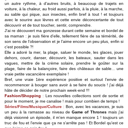
un autre rythme, à d'autres bruits, à beaucoup de trajets en
voiture, à la chaleur, au froid aussi parfois, à la pluie, à la marche,
au sable qui pique, aux insectes, enfin bref à tout ! et toujours
avec le sourire aux lèvres et cette envie déconcertante de tout
découvrir et de tout toucher, sentir, comprendre.
J'ai re découvert ma gonzesse durant cette semaine et bordel de
sa maman : je suis fière d'elle, tellement fière de sa témérité, de
son sens de l'observation et je l'aime encore un peu plus, enfin si
c'est possible ?!
Elle a adoré la mer, la plage, saluer le monde, les glaces, jouer
dehors, courir, danser, découvrir, les bateaux, sauter dans les
vagues, mettre de la crème solaire, prendre le goûter sur la
plage, faire de la balançoire, faire des châteaux de sable... une
vraie petite vacancière exemplaire !
Bref, une vraie 1ère expérience positive et surtout l'envie de
recommencer à bouger sans avoir à se faire du soucis ! j'ai déjà
hâte de décider de notre prochain week-end !!!
Fashion/Shopping
: Les nouvelles collections sont de sortie et
pour le moment, je me canalise ! mais pour combien de temps !
Séries/Films/Musique/Culture
: Bon, avec les vacances, je suis
un peu à la ramasse au niveau de
Game of Thrones
mais j'ai
déjà visionné un épisode, il m'en manque encore 1 ! toujours un
truc de fou et l'envie que ça ne s'arrête pas ! Et Bordel qu'est ce