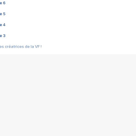
e 6
e 5
e 4
e 3
s créatrices de la VF !
e 2
e 1
e Mektoub My Love arrive enfin ! Rencontre avec Shaïn Boumedine et Sal
i : après Toni en famille
elle réalise le bouleversant Dites lui que je l'aime
ais ! Rencontre autour de Vie privée de Rebecca Zlotowski
 de Marguerite, Grave... Rencontre avec Ella Rumpf
 Les Rêveurs, un film intime sur la santé mentale