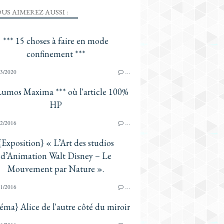
US AIMEREZ AUSSI :
*** 15 choses à faire en mode
confinement ***
3/2020
…
Lumos Maxima *** où l'article 100%
HP
2/2016
…
{Exposition} « L’Art des studios
d’Animation Walt Disney – Le
Mouvement par Nature ».
1/2016
…
éma} Alice de l'autre côté du miroir