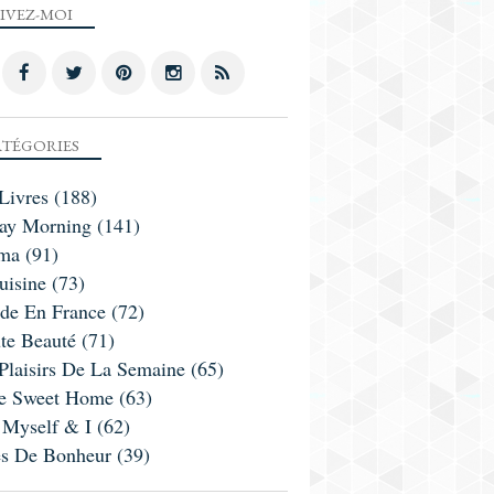
IVEZ-MOI
TÉGORIES
Livres
(188)
ay Morning
(141)
ma
(91)
uisine
(73)
ade En France
(72)
te Beauté
(71)
Plaisirs De La Semaine
(65)
 Sweet Home
(63)
 Myself & I
(62)
es De Bonheur
(39)