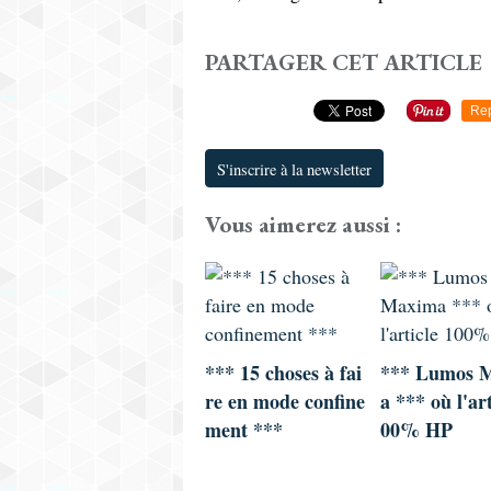
PARTAGER CET ARTICLE
Re
S'inscrire à la newsletter
Vous aimerez aussi :
*** 15 choses à fai
*** Lumos 
re en mode confine
a *** où l'art
ment ***
00% HP