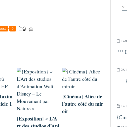
VO
post
0
17/0
*** 
28/1
Maxim
{Cinéma} Alice de
icle 1
l'autre côté du mir
17/1
oir
{Cin
{Exposition} « L’A
rt des studios d’Ani