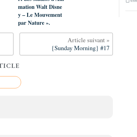
03/0
mation Walt Disne
y – Le Mouvement
par Nature ».
{Sunday Morning} #17
TICLE