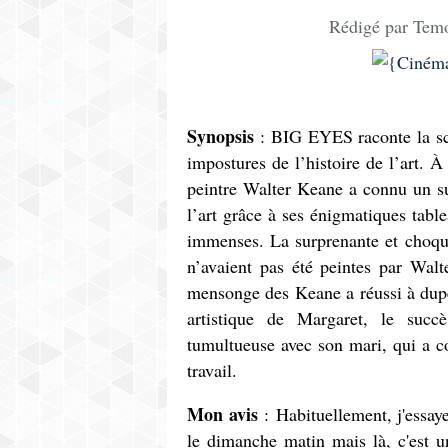
Rédigé par Temo
Synopsis
: BIG EYES raconte la sc
impostures de l’histoire de l’art. À
peintre Walter Keane a connu un s
l’art grâce à ses énigmatiques tab
immenses. La surprenante et choquan
n’avaient pas été peintes par Wal
mensonge des Keane a réussi à duper
artistique de Margaret, le succ
tumultueuse avec son mari, qui a co
travail.
Mon avis
: Habituellement, j'essa
le dimanche matin mais là, c'est un