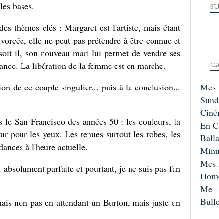
 les bases.
SU
es thèmes clés : Margaret est l'artiste, mais étant
orcée, elle ne peut pas prétendre à être connue et
soit il, son nouveau mari lui permet de vendre ses
sance. La libération de la femme est en marche.
CA
on de ce couple singulier... puis à la conclusion...
Mes 
Sund
Ciné
 le San Francisco des années 50 : les couleurs, la
En C
r pour les yeux. Les tenues surtout les robes, les
Ball
ndances à l'heure actuelle.
Minu
Mes 
absolument parfaite et pourtant, je ne suis pas fan
Home
Me -
Bull
mais non pas en attendant un Burton, mais juste un