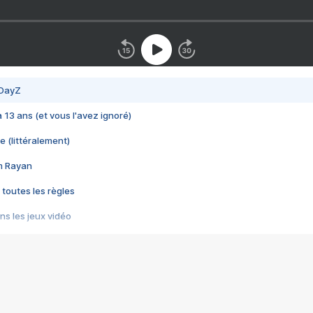
 DayZ
 a 13 ans (et vous l'avez ignoré)
e (littéralement)
im Rayan
 toutes les règles
s les jeux vidéo
us choquant de Rockstar ? - Le scandale BULLY
e plus moche de Steam
du RÊVE tourne au CAUCHEMAR