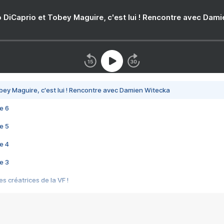
 DiCaprio et Tobey Maguire, c'est lui ! Rencontre avec Dam
bey Maguire, c'est lui ! Rencontre avec Damien Witecka
e 6
e 5
e 4
e 3
s créatrices de la VF !
e 2
e 1